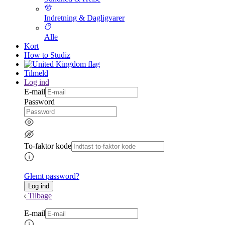
Indretning & Dagligvarer
Alle
Kort
How to Studiz
Tilmeld
Log ind
E-mail
Password
To-faktor kode
Glemt password?
Tilbage
E-mail