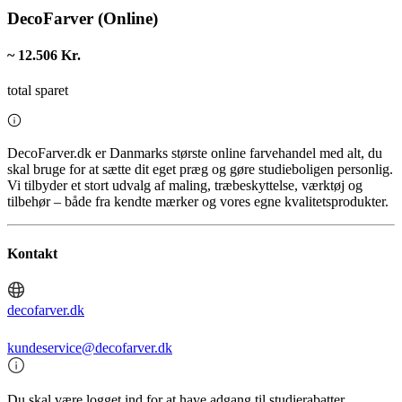
DecoFarver (Online)
~ 12.506 Kr.
total sparet
DecoFarver.dk er Danmarks største online farvehandel med alt, du
skal bruge for at sætte dit eget præg og gøre studieboligen personlig.
Vi tilbyder et stort udvalg af maling, træbeskyttelse, værktøj og
tilbehør – både fra kendte mærker og vores egne kvalitetsprodukter.
Kontakt
decofarver.dk
kundeservice@decofarver.dk
Du skal være logget ind for at have adgang til studierabatter