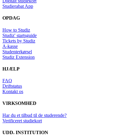
Digitalt studiekort
Studierabat App
OPDAG
How to Studiz
Studiz' startsguide
Tickets by Studiz
A-kasse
Studenterkørsel
Studiz Extension
HJÆLP
FAQ
Driftstatus
Kontakt os
VIRKSOMHED
Har du et tilbud til de studerende?
Verificeret studiekort
UDD. INSTITUTION