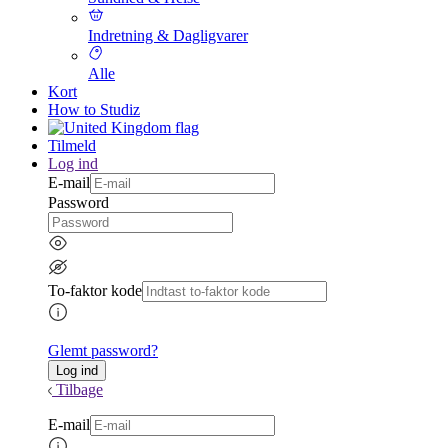
Indretning & Dagligvarer
Alle
Kort
How to Studiz
Tilmeld
Log ind
E-mail
Password
To-faktor kode
Glemt password?
Tilbage
E-mail