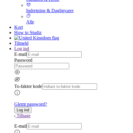
Indretning & Dagligvarer
Alle
Kort
How to Studiz
Tilmeld
Log ind
E-mail
Password
To-faktor kode
Glemt password?
Tilbage
E-mail