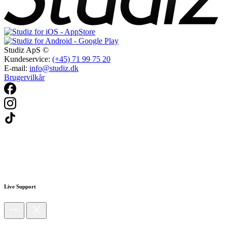
Studiz ApS ©
Kundeservice:
(+45) 71 99 75 20
E-mail:
info@studiz.dk
Brugervilkår
Live Support