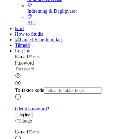
Indretning & Dagligvarer
Alle
Kort
How to Studiz
Tilmeld
Log ind
E-mail
Password
To-faktor kode
Glemt password?
Tilbage
E-mail