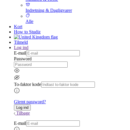
Indretning & Dagligvarer
Alle
Kort
How to Studiz
Tilmeld
Log ind
E-mail
Password
To-faktor kode
Glemt password?
Tilbage
E-mail