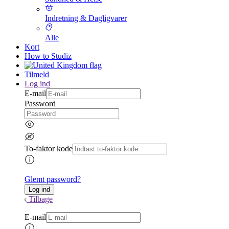
Indretning & Dagligvarer
Alle
Kort
How to Studiz
Tilmeld
Log ind
E-mail
Password
To-faktor kode
Glemt password?
Tilbage
E-mail