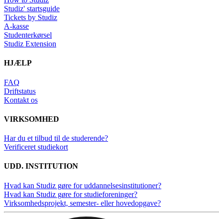
Studiz' startsguide
Tickets by Studiz
A-kasse
Studenterkørsel
Studiz Extension
HJÆLP
FAQ
Driftstatus
Kontakt os
VIRKSOMHED
Har du et tilbud til de studerende?
Verificeret studiekort
UDD. INSTITUTION
Hvad kan Studiz gøre for uddannelsesinstitutioner?
Hvad kan Studiz gøre for studieforeninger?
Virksomhedsprojekt, semester- eller hovedopgave?