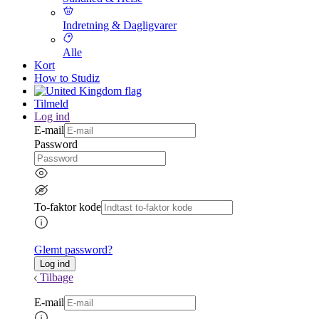
Indretning & Dagligvarer
Alle
Kort
How to Studiz
Tilmeld
Log ind
E-mail
Password
To-faktor kode
Glemt password?
Tilbage
E-mail