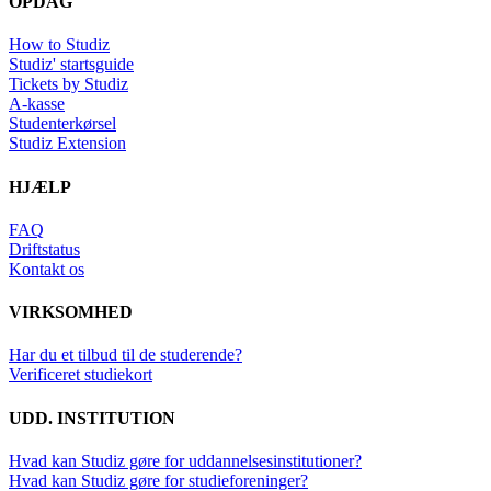
OPDAG
How to Studiz
Studiz' startsguide
Tickets by Studiz
A-kasse
Studenterkørsel
Studiz Extension
HJÆLP
FAQ
Driftstatus
Kontakt os
VIRKSOMHED
Har du et tilbud til de studerende?
Verificeret studiekort
UDD. INSTITUTION
Hvad kan Studiz gøre for uddannelsesinstitutioner?
Hvad kan Studiz gøre for studieforeninger?