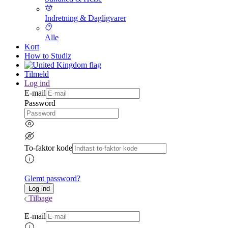
Indretning & Dagligvarer
Alle
Kort
How to Studiz
Tilmeld
Log ind
E-mail
Password
To-faktor kode
Glemt password?
Tilbage
E-mail