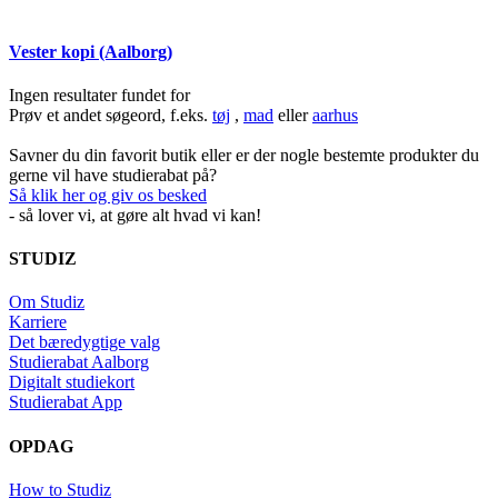
Vester kopi (Aalborg)
Ingen resultater fundet for
Prøv et andet søgeord, f.eks.
tøj
,
mad
eller
aarhus
Savner du din favorit butik eller er der nogle bestemte produkter du
gerne vil have studierabat på?
Så klik her og giv os besked
- så lover vi, at gøre alt hvad vi kan!
STUDIZ
Om Studiz
Karriere
Det bæredygtige valg
Studierabat Aalborg
Digitalt studiekort
Studierabat App
OPDAG
How to Studiz