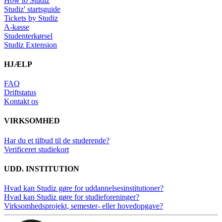
How to Studiz
Studiz' startsguide
Tickets by Studiz
A-kasse
Studenterkørsel
Studiz Extension
HJÆLP
FAQ
Driftstatus
Kontakt os
VIRKSOMHED
Har du et tilbud til de studerende?
Verificeret studiekort
UDD. INSTITUTION
Hvad kan Studiz gøre for uddannelsesinstitutioner?
Hvad kan Studiz gøre for studieforeninger?
Virksomhedsprojekt, semester- eller hovedopgave?