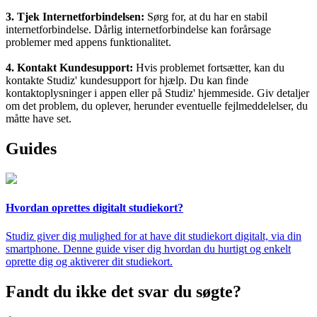
3. Tjek Internetforbindelsen:
Sørg for, at du har en stabil
internetforbindelse. Dårlig internetforbindelse kan forårsage
problemer med appens funktionalitet.
4. Kontakt Kundesupport:
Hvis problemet fortsætter, kan du
kontakte Studiz' kundesupport for hjælp. Du kan finde
kontaktoplysninger i appen eller på Studiz' hjemmeside. Giv detaljer
om det problem, du oplever, herunder eventuelle fejlmeddelelser, du
måtte have set.
Guides
Hvordan oprettes digitalt studiekort?
Studiz giver dig mulighed for at have dit studiekort digitalt, via din
smartphone. Denne guide viser dig hvordan du hurtigt og enkelt
oprette dig og aktiverer dit studiekort.
Fandt du ikke det svar du søgte?