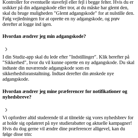
Kontroller for eventuelle stavefejl eller fejl i begge felter. Hvis du er
usikker på din adgangskode eller tror, at du måske har glemt den,
skal du bruge muligheden "Glemt adgangskode" for at nulstille den.
Følg vejledningen for at oprette en ny adgangskode, og prøv
derefter at logge ind igen.
Hvordan ændrer jeg min adgangskode?
I din Studiz-app skal du lede efter "Indstillinger". Klik herefter på
"Sikkerhed", hvor du vil kunne oprette en ny adgangskode. Du skal
indtaste din nuværende adgangskode som en
sikkerhedsforanstaltning. Indtast derefter din ønskede nye
adgangskode.
Hvordan ændrer jeg mine præferencer for notifikationer og
nyhedsbreve?
Vi opfordrer altid studerende til at tilmelde sig vores nyhedsbrev for
at holde sig opdateret på nye studierabatter og aktuelle kampagner!
Hvis du dog gerne vil ændre dine præferencer alligevel, kan du
følge disse trin: