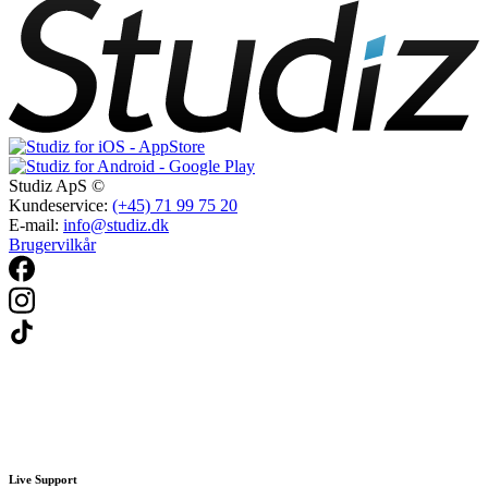
Studiz ApS ©
Kundeservice:
(+45) 71 99 75 20
E-mail:
info@studiz.dk
Brugervilkår
Live Support