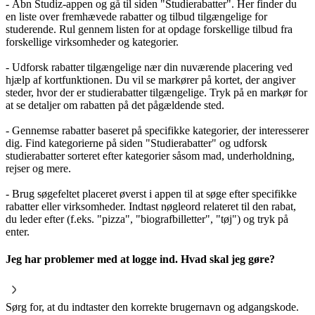
- Åbn Studiz-appen og gå til siden "Studierabatter". Her finder du
en liste over fremhævede rabatter og tilbud tilgængelige for
studerende. Rul gennem listen for at opdage forskellige tilbud fra
forskellige virksomheder og kategorier.
- Udforsk rabatter tilgængelige nær din nuværende placering ved
hjælp af kortfunktionen. Du vil se markører på kortet, der angiver
steder, hvor der er studierabatter tilgængelige. Tryk på en markør for
at se detaljer om rabatten på det pågældende sted.
- Gennemse rabatter baseret på specifikke kategorier, der interesserer
dig. Find kategorierne på siden "Studierabatter" og udforsk
studierabatter sorteret efter kategorier såsom mad, underholdning,
rejser og mere.
- Brug søgefeltet placeret øverst i appen til at søge efter specifikke
rabatter eller virksomheder. Indtast nøgleord relateret til den rabat,
du leder efter (f.eks. "pizza", "biografbilletter", "tøj") og tryk på
enter.
Jeg har problemer med at logge ind. Hvad skal jeg gøre?
Sørg for, at du indtaster den korrekte brugernavn og adgangskode.