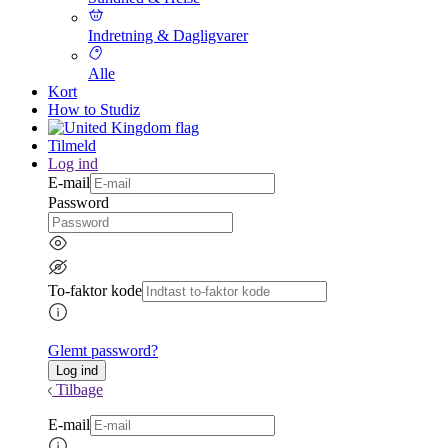
Indretning & Dagligvarer
Alle
Kort
How to Studiz
Tilmeld
Log ind
E-mail
Password
To-faktor kode
Glemt password?
Tilbage
E-mail