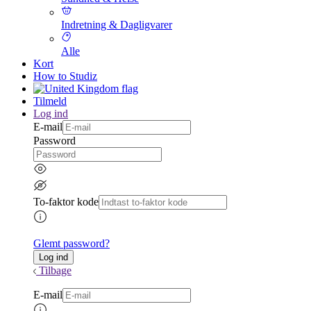
Indretning & Dagligvarer
Alle
Kort
How to Studiz
Tilmeld
Log ind
E-mail
Password
To-faktor kode
Glemt password?
Tilbage
E-mail