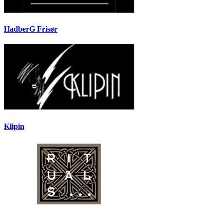
HadberG Frisør
Klipin