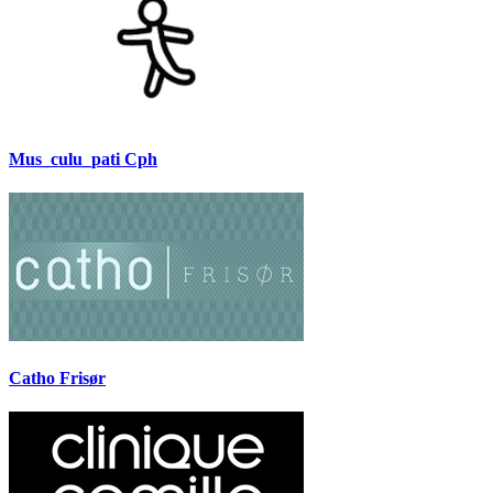
Mus_culu_pati Cph
Catho Frisør