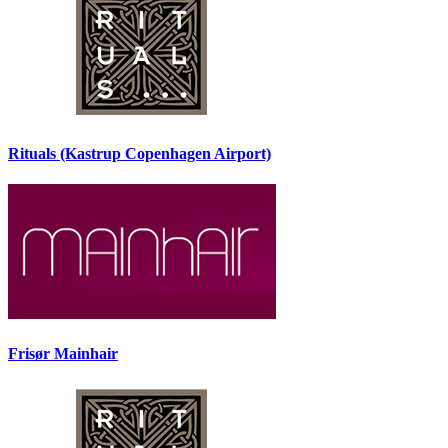
Rituals (Kastrup Copenhagen Airport)
Frisør Mainhair