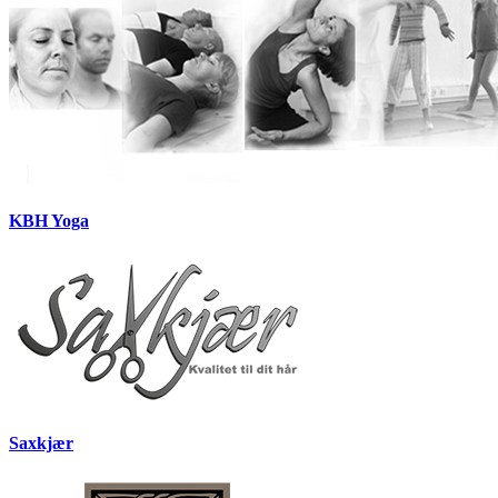
KBH Yoga
Saxkjær