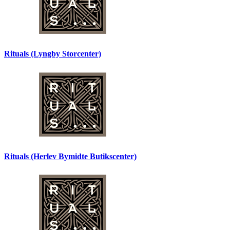
Rituals (Lyngby Storcenter)
Rituals (Herlev Bymidte Butikscenter)