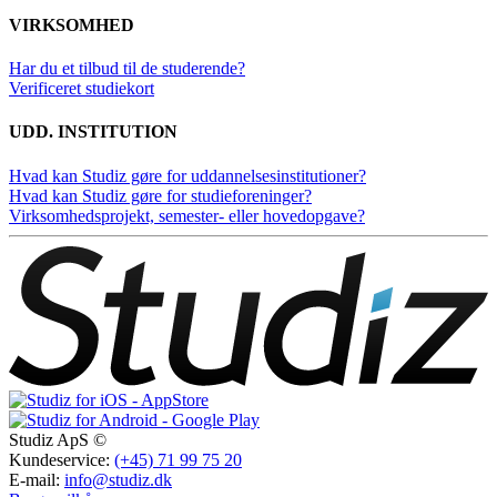
VIRKSOMHED
Har du et tilbud til de studerende?
Verificeret studiekort
UDD. INSTITUTION
Hvad kan Studiz gøre for uddannelsesinstitutioner?
Hvad kan Studiz gøre for studieforeninger?
Virksomhedsprojekt, semester- eller hovedopgave?
Studiz ApS ©
Kundeservice:
(+45) 71 99 75 20
E-mail:
info@studiz.dk