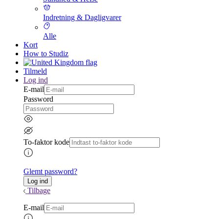
Indretning & Dagligvarer
Alle
Kort
How to Studiz
Tilmeld
Log ind
E-mail
Password
To-faktor kode
Glemt password?
Tilbage
E-mail