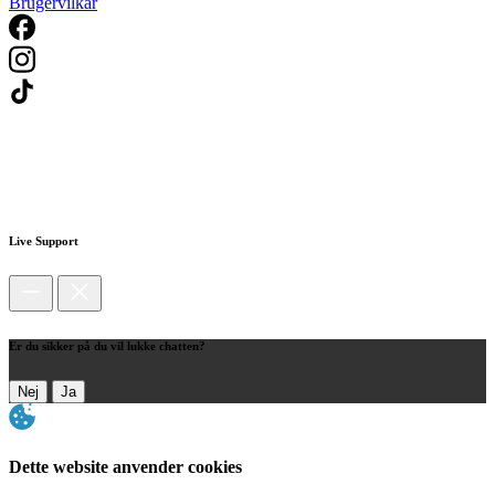
Brugervilkår
Live Support
Er du sikker på du vil lukke chatten?
Nej
Ja
Dette website anvender cookies