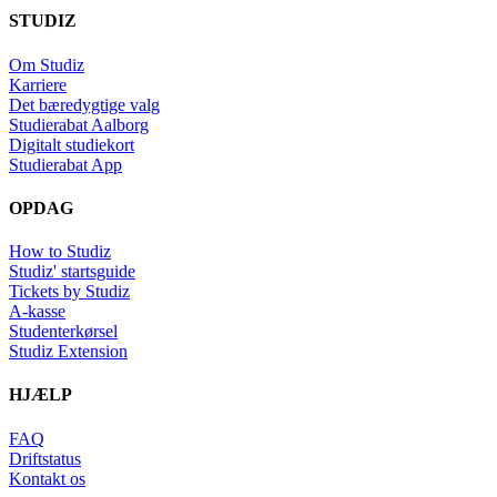
STUDIZ
Om Studiz
Karriere
Det bæredygtige valg
Studierabat Aalborg
Digitalt studiekort
Studierabat App
OPDAG
How to Studiz
Studiz' startsguide
Tickets by Studiz
A-kasse
Studenterkørsel
Studiz Extension
HJÆLP
FAQ
Driftstatus
Kontakt os