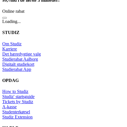
99,-/md i de første 3 måneder!
Online rabat
Loading...
STUDIZ
Om Studiz
Karriere
Det bæredygtige valg
Studierabat Aalborg
Digitalt studiekort
Studierabat App
OPDAG
How to Studiz
Studiz' startsguide
Tickets by Studiz
A-kasse
Studenterkørsel
Studiz Extension