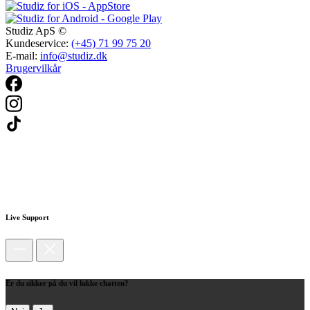
Studiz ApS ©
Kundeservice:
(+45) 71 99 75 20
E-mail:
info@studiz.dk
Brugervilkår
Live Support
Er du sikker på du vil lukke chatten?