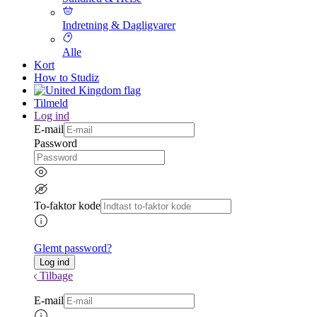
Indretning & Dagligvarer
Alle
Kort
How to Studiz
Tilmeld
Log ind
E-mail
Password
To-faktor kode
Glemt password?
Tilbage
E-mail