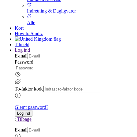
Indretning & Dagligvarer
Alle
Kort
How to Studiz
Tilmeld
Log ind
E-mail
Password
To-faktor kode
Glemt password?
Tilbage
E-mail