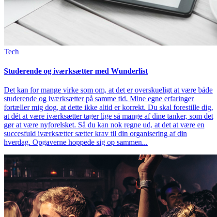
Tech
Studerende og iværksætter med Wunderlist
Det kan for mange virke som om, at det er overskueligt at være både
studerende og iværksætter på samme tid. Mine egne erfaringer
fortæller mig dog, at dette ikke altid er korrekt. Du skal forestille dig,
at dét at være iværksætter tager lige så mange af dine tanker, som det
gør at være nyforelsket. Så du kan nok regne ud, at det at være en
succesfuld iværksætter sætter krav til din organisering af din
hverdag. Opgaverne hoppede sig op sammen...