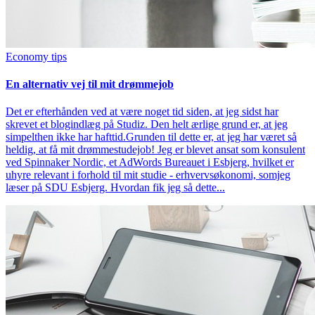
Economy tips
En alternativ vej til mit drømmejob
Det er efterhånden ved at være noget tid siden, at jeg sidst har
skrevet et blogindlæg på Studiz. Den helt ærlige grund er, at jeg
simpelthen ikke har hafttid.Grunden til dette er, at jeg har været så
heldig, at få mit drømmestudejob! Jeg er blevet ansat som konsulent
ved Spinnaker Nordic, et AdWords Bureauet i Esbjerg, hvilket er
uhyre relevant i forhold til mit studie - erhvervsøkonomi, somjeg
læser på SDU Esbjerg. Hvordan fik jeg så dette...