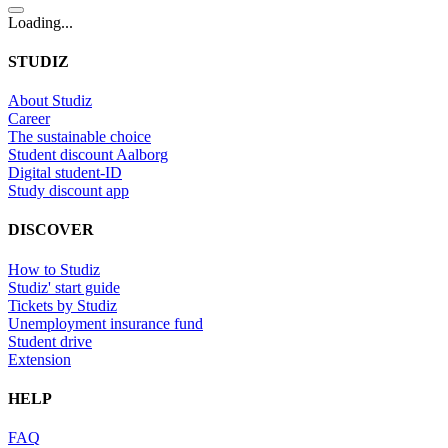
Loading...
STUDIZ
About Studiz
Career
The sustainable choice
Student discount Aalborg
Digital student-ID
Study discount app
DISCOVER
How to Studiz
Studiz' start guide
Tickets by Studiz
Unemployment insurance fund
Student drive
Extension
HELP
FAQ