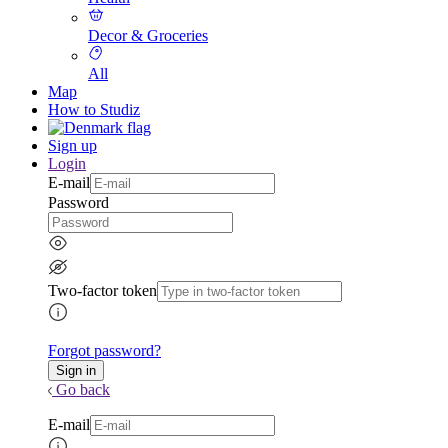
Decor & Groceries
All
Map
How to Studiz
Sign up
Login
E-mail
Password
Two-factor token
Forgot password?
Go back
E-mail