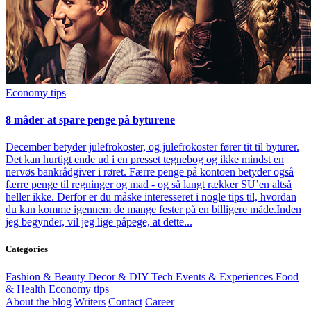
Economy tips
8 måder at spare penge på byturene
December betyder julefrokoster, og julefrokoster fører tit til byturer.
Det kan hurtigt ende ud i en presset tegnebog og ikke mindst en
nervøs bankrådgiver i røret. Færre penge på kontoen betyder også
færre penge til regninger og mad - og så langt rækker SU’en altså
heller ikke. Derfor er du måske interesseret i nogle tips til, hvordan
du kan komme igennem de mange fester på en billigere måde.Inden
jeg begynder, vil jeg lige påpege, at dette...
Categories
Fashion & Beauty
Decor & DIY
Tech
Events & Experiences
Food
& Health
Economy tips
About the blog
Writers
Contact
Career