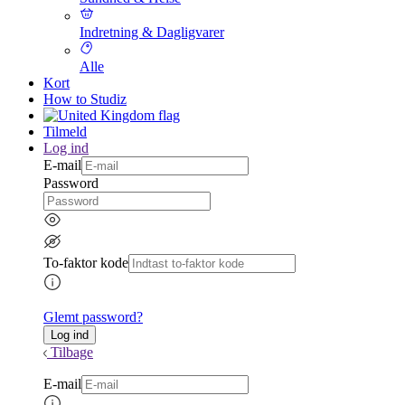
Indretning & Dagligvarer
Alle
Kort
How to Studiz
Tilmeld
Log ind
E-mail
Password
To-faktor kode
Glemt password?
Tilbage
E-mail