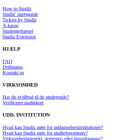
How to Studiz
Studiz' startsguide
Tickets by Studiz
A-kasse
Studenterkørsel
Studiz Extension
HJÆLP
FAQ
Driftstatus
Kontakt os
VIRKSOMHED
Har du et tilbud til de studerende?
Verificeret studiekort
UDD. INSTITUTION
Hvad kan Studiz gøre for uddannelsesinstitutioner?
Hvad kan Studiz gøre for studieforeninger?
Virksomhedsprojekt, semester- eller hovedopgave?