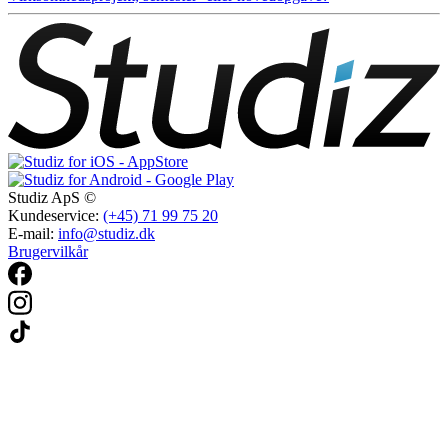
Studiz ApS ©
Kundeservice:
(+45) 71 99 75 20
E-mail:
info@studiz.dk
Brugervilkår