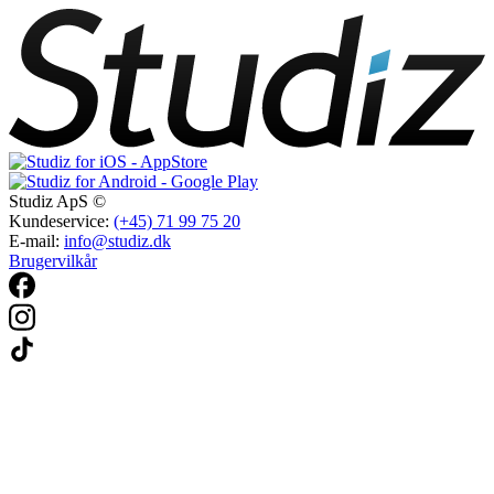
Studiz ApS ©
Kundeservice:
(+45) 71 99 75 20
E-mail:
info@studiz.dk
Brugervilkår