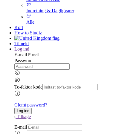
Indretning & Dagligvarer
Alle
Kort
How to Studiz
Tilmeld
Log ind
E-mail
Password
To-faktor kode
Glemt password?
Tilbage
E-mail