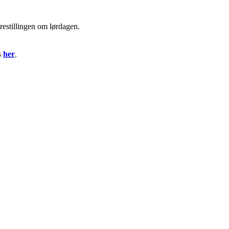
restillingen om lørdagen.
s
her
.