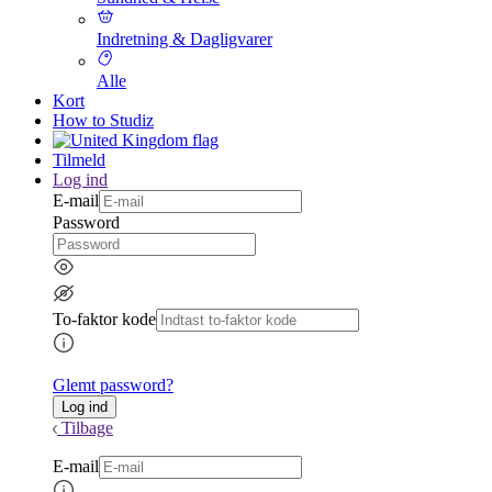
Indretning & Dagligvarer
Alle
Kort
How to Studiz
Tilmeld
Log ind
E-mail
Password
To-faktor kode
Glemt password?
Tilbage
E-mail