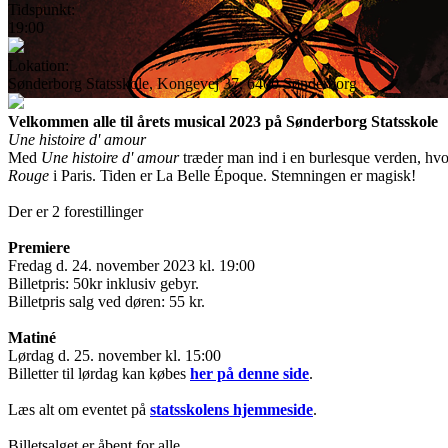
Tidspunkt:
19:00
Lokation:
Sønderborg Statsskole, Kongevej 37, 6400 Sønderborg
Velkommen alle til årets musical 2023 på Sønderborg Statsskole
Une histoire d' amour
Med
Une histoire d' amour
træder man ind i en burlesque verden, hvo
Rouge
i Paris. Tiden er La Belle Époque. Stemningen er magisk!
Der er 2 forestillinger
Premiere
Fredag d. 24. november 2023 kl. 19:00
Billetpris: 50kr inklusiv gebyr.
Billetpris salg ved døren: 55 kr.
Matiné
Lørdag d. 25. november kl. 15:00
Billetter til lørdag kan købes
her på denne side
.
Læs alt om eventet på
statsskolens hjemmeside
.
Billetsalget er åbent for alle.