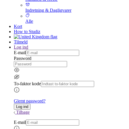
Indretning & Dagligvarer
Alle
Kort
How to Studiz
Tilmeld
Log ind
E-mail
Password
To-faktor kode
Glemt password?
Tilbage
E-mail