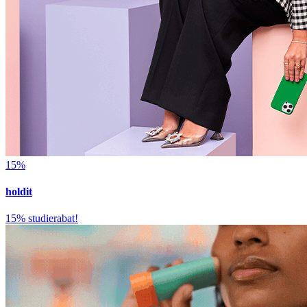
15%
holdit
15% studierabat!