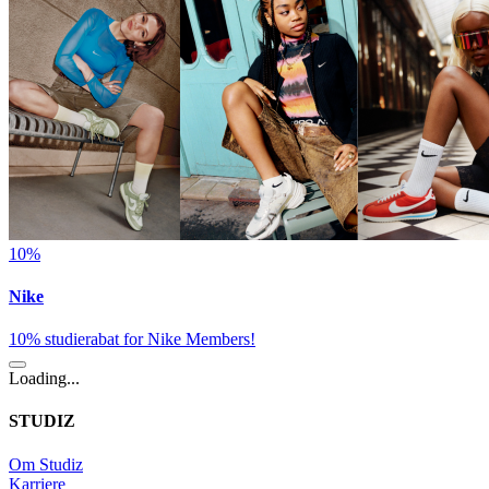
10%
Nike
10% studierabat for Nike Members!
Loading...
STUDIZ
Om Studiz
Karriere