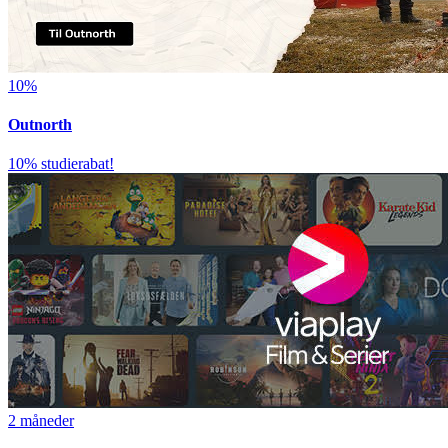
10%
Outnorth
10% studierabat!
2 måneder