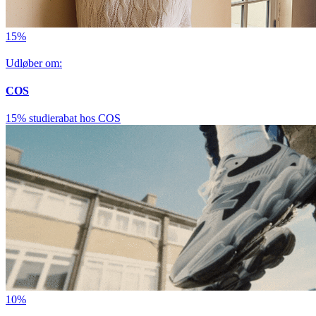
15%
Udløber om:
COS
15% studierabat hos COS
10%