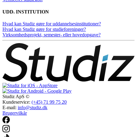
UDD. INSTITUTION
Hvad kan Studiz gøre for uddannelsesinstitutioner?
Hvad kan Studiz gøre for studieforeninger?
Virksomhedsprojekt, semester- eller hovedopgave?
Studiz ApS ©
Kundeservice:
(+45) 71 99 75 20
E-mail:
info@studiz.dk
Brugervilkår