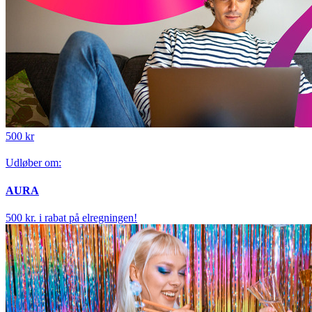
500 kr
Udløber om:
AURA
500 kr. i rabat på elregningen!