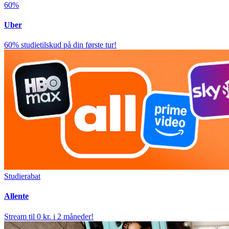
60%
Uber
60% studietilskud på din første tur!
Studierabat
Allente
Stream til 0 kr. i 2 måneder!