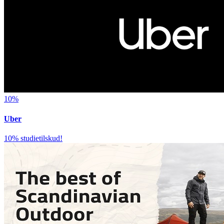
10%
Uber
10% studietilskud!