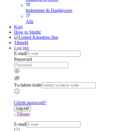
Indretning & Dagligvarer
Alle
Kort
How to Studiz
Tilmeld
Log ind
E-mail
Password
To-faktor kode
Glemt password?
Tilbage
E-mail