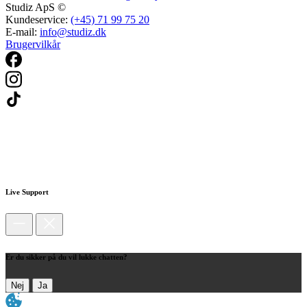
Studiz ApS ©
Kundeservice:
(+45) 71 99 75 20
E-mail:
info@studiz.dk
Brugervilkår
Live Support
Er du sikker på du vil lukke chatten?
Nej
Ja