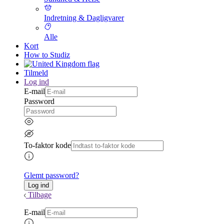
Indretning & Dagligvarer
Alle
Kort
How to Studiz
Tilmeld
Log ind
E-mail
Password
To-faktor kode
Glemt password?
Tilbage
E-mail