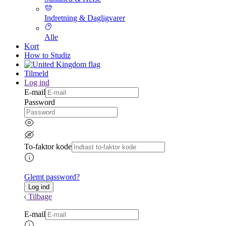
Indretning & Dagligvarer
Alle
Kort
How to Studiz
Tilmeld
Log ind
E-mail
Password
To-faktor kode
Glemt password?
Tilbage
E-mail