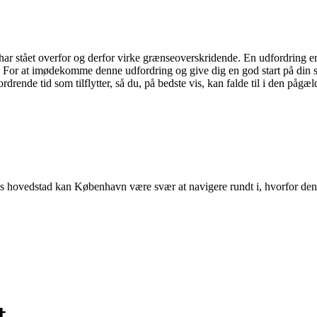
har stået overfor og derfor virke grænseoverskridende. En udfordring er
t. For at imødekomme denne udfordring og give dig en god start på din st
drende tid som tilflytter, så du, på bedste vis, kan falde til i den pågæ
vedstad kan København være svær at navigere rundt i, hvorfor denne gui