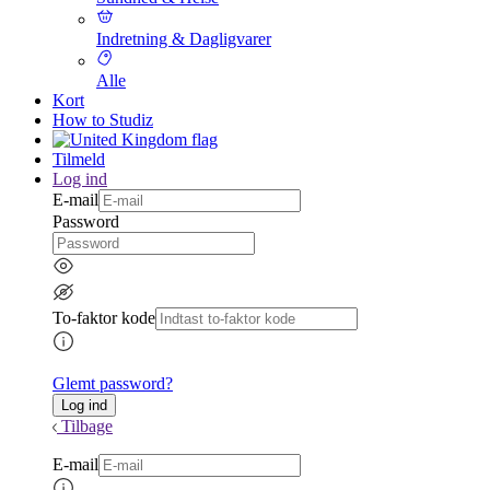
Indretning & Dagligvarer
Alle
Kort
How to Studiz
Tilmeld
Log ind
E-mail
Password
To-faktor kode
Glemt password?
Tilbage
E-mail