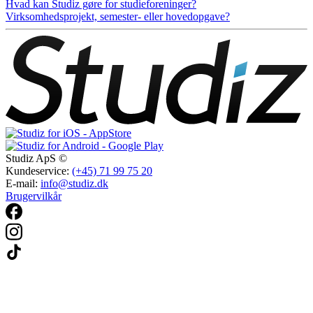
Hvad kan Studiz gøre for studieforeninger?
Virksomhedsprojekt, semester- eller hovedopgave?
Studiz ApS ©
Kundeservice:
(+45) 71 99 75 20
E-mail:
info@studiz.dk
Brugervilkår