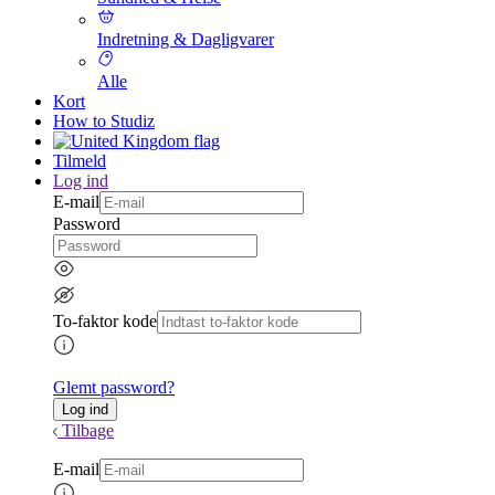
Indretning & Dagligvarer
Alle
Kort
How to Studiz
Tilmeld
Log ind
E-mail
Password
To-faktor kode
Glemt password?
Tilbage
E-mail