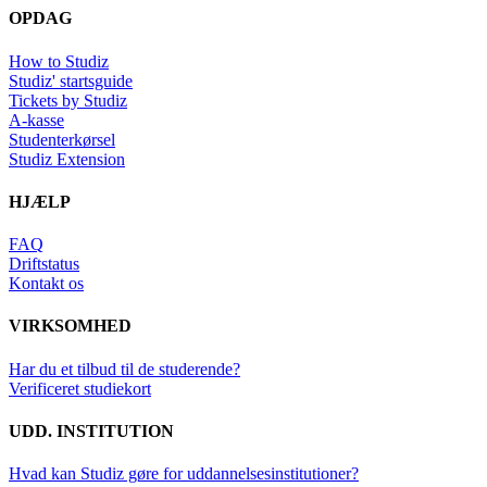
OPDAG
How to Studiz
Studiz' startsguide
Tickets by Studiz
A-kasse
Studenterkørsel
Studiz Extension
HJÆLP
FAQ
Driftstatus
Kontakt os
VIRKSOMHED
Har du et tilbud til de studerende?
Verificeret studiekort
UDD. INSTITUTION
Hvad kan Studiz gøre for uddannelsesinstitutioner?