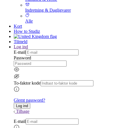
Indretning & Dagligvarer
Alle
Kort
How to Studiz
Tilmeld
Log ind
E-mail
Password
To-faktor kode
Glemt password?
Tilbage
E-mail