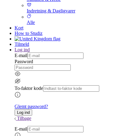
Indretning & Dagligvarer
Alle
Kort
How to Studiz
Tilmeld
Log ind
E-mail
Password
To-faktor kode
Glemt password?
Tilbage
E-mail