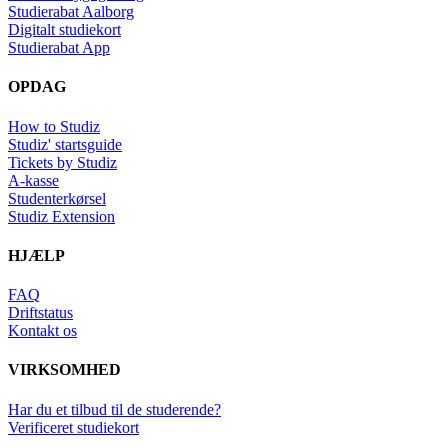
Studierabat Aalborg
Digitalt studiekort
Studierabat App
OPDAG
How to Studiz
Studiz' startsguide
Tickets by Studiz
A-kasse
Studenterkørsel
Studiz Extension
HJÆLP
FAQ
Driftstatus
Kontakt os
VIRKSOMHED
Har du et tilbud til de studerende?
Verificeret studiekort