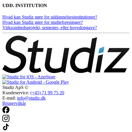
UDD. INSTITUTION
Hvad kan Studiz gøre for uddannelsesinstitutioner?
Hvad kan Studiz gøre for studieforeninger?
Virksomhedsprojekt, semester- eller hovedopgave?
Studiz ApS ©
Kundeservice:
(+45) 71 99 75 20
E-mail:
info@studiz.dk
Brugervilkår