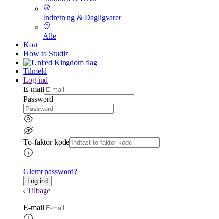
Indretning & Dagligvarer
Alle
Kort
How to Studiz
Tilmeld
Log ind
E-mail
Password
To-faktor kode
Glemt password?
Tilbage
E-mail