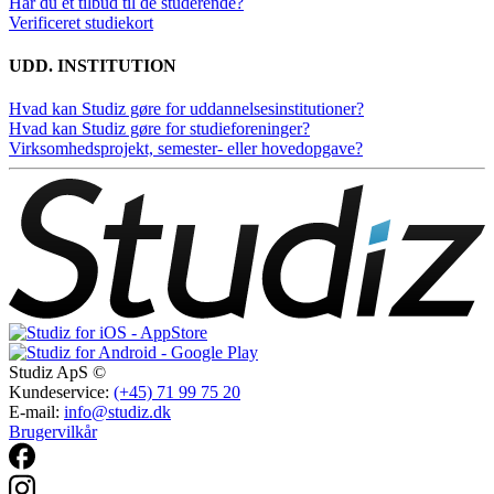
Har du et tilbud til de studerende?
Verificeret studiekort
UDD. INSTITUTION
Hvad kan Studiz gøre for uddannelsesinstitutioner?
Hvad kan Studiz gøre for studieforeninger?
Virksomhedsprojekt, semester- eller hovedopgave?
Studiz ApS ©
Kundeservice:
(+45) 71 99 75 20
E-mail:
info@studiz.dk
Brugervilkår