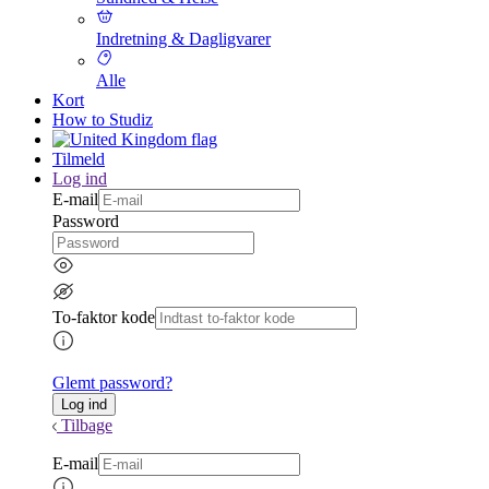
Indretning & Dagligvarer
Alle
Kort
How to Studiz
Tilmeld
Log ind
E-mail
Password
To-faktor kode
Glemt password?
Tilbage
E-mail