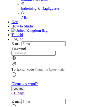
Indretning & Dagligvarer
Alle
Kort
How to Studiz
Tilmeld
Log ind
E-mail
Password
To-faktor kode
Glemt password?
Tilbage
E-mail