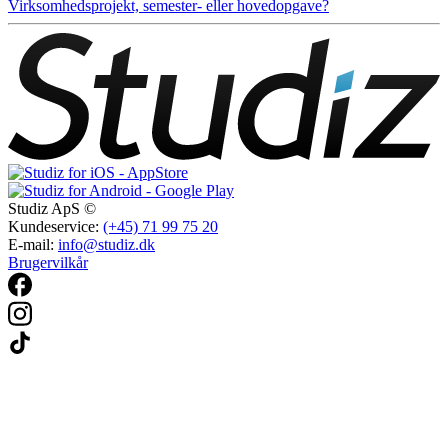
Virksomhedsprojekt, semester- eller hovedopgave?
Studiz ApS ©
Kundeservice:
(+45) 71 99 75 20
E-mail:
info@studiz.dk
Brugervilkår