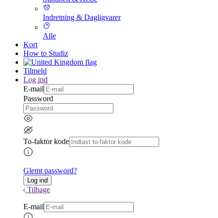
Indretning & Dagligvarer
Alle
Kort
How to Studiz
Tilmeld
Log ind
E-mail
Password
To-faktor kode
Glemt password?
Tilbage
E-mail