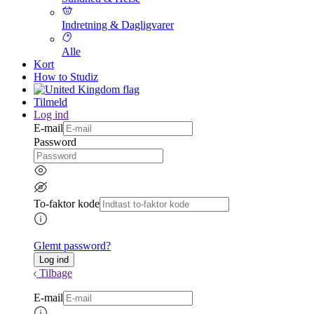
Indretning & Dagligvarer
Alle
Kort
How to Studiz
Tilmeld
Log ind
E-mail
Password
To-faktor kode
Glemt password?
Tilbage
E-mail