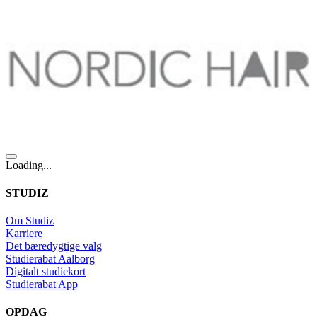
Loading...
STUDIZ
Om Studiz
Karriere
Det bæredygtige valg
Studierabat Aalborg
Digitalt studiekort
Studierabat App
OPDAG