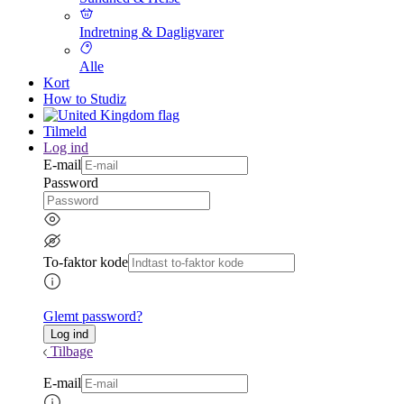
Indretning & Dagligvarer
Alle
Kort
How to Studiz
Tilmeld
Log ind
E-mail
Password
To-faktor kode
Glemt password?
Tilbage
E-mail