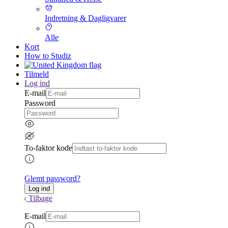
Indretning & Dagligvarer
Alle
Kort
How to Studiz
Tilmeld
Log ind
E-mail
Password
To-faktor kode
Glemt password?
Tilbage
E-mail