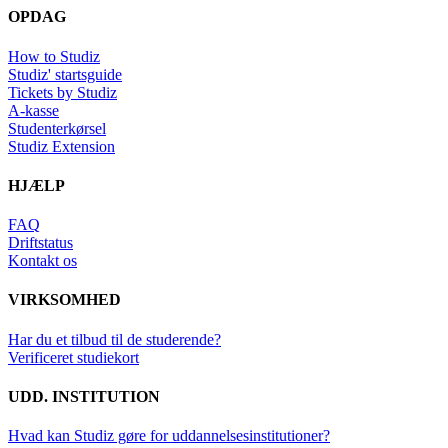
OPDAG
How to Studiz
Studiz' startsguide
Tickets by Studiz
A-kasse
Studenterkørsel
Studiz Extension
HJÆLP
FAQ
Driftstatus
Kontakt os
VIRKSOMHED
Har du et tilbud til de studerende?
Verificeret studiekort
UDD. INSTITUTION
Hvad kan Studiz gøre for uddannelsesinstitutioner?