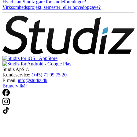
Hvad kan Studiz gøre for studieforeninger?
Virksomhedsprojekt, semester- eller hovedopgave?
Studiz ApS ©
Kundeservice:
(+45) 71 99 75 20
E-mail:
info@studiz.dk
Brugervilkår