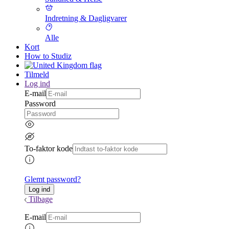
Indretning & Dagligvarer
Alle
Kort
How to Studiz
Tilmeld
Log ind
E-mail
Password
To-faktor kode
Glemt password?
Tilbage
E-mail