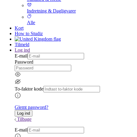
Indretning & Dagligvarer
Alle
Kort
How to Studiz
Tilmeld
Log ind
E-mail
Password
To-faktor kode
Glemt password?
Tilbage
E-mail