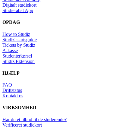
Digitalt studiekort
Studierabat App
OPDAG
How to Studiz
Studiz' startsguide
Tickets by Studiz
A-kasse
Studenterkørsel
Studiz Extension
HJÆLP
FAQ
Driftstatus
Kontakt os
VIRKSOMHED
Har du et tilbud til de studerende?
Verificeret studiekort