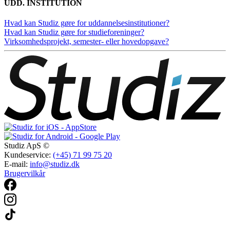
UDD. INSTITUTION
Hvad kan Studiz gøre for uddannelsesinstitutioner?
Hvad kan Studiz gøre for studieforeninger?
Virksomhedsprojekt, semester- eller hovedopgave?
Studiz ApS ©
Kundeservice:
(+45) 71 99 75 20
E-mail:
info@studiz.dk
Brugervilkår