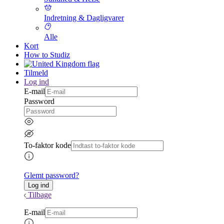
Indretning & Dagligvarer
Alle
Kort
How to Studiz
Tilmeld
Log ind
E-mail
Password
To-faktor kode
Glemt password?
Tilbage
E-mail