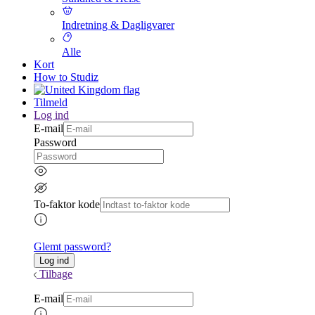
Indretning & Dagligvarer
Alle
Kort
How to Studiz
Tilmeld
Log ind
E-mail
Password
To-faktor kode
Glemt password?
Tilbage
E-mail