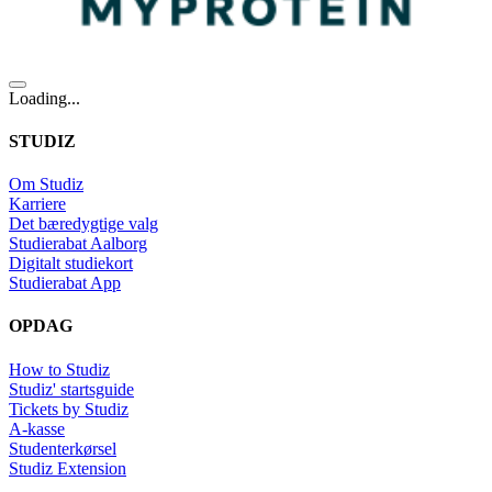
Loading...
STUDIZ
Om Studiz
Karriere
Det bæredygtige valg
Studierabat Aalborg
Digitalt studiekort
Studierabat App
OPDAG
How to Studiz
Studiz' startsguide
Tickets by Studiz
A-kasse
Studenterkørsel
Studiz Extension