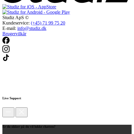
Studiz ApS ©
Kundeservice:
(+45) 71 99 75 20
E-mail:
info@studiz.dk
Brugervilkår
Live Support
Er du sikker på du vil lukke chatten?