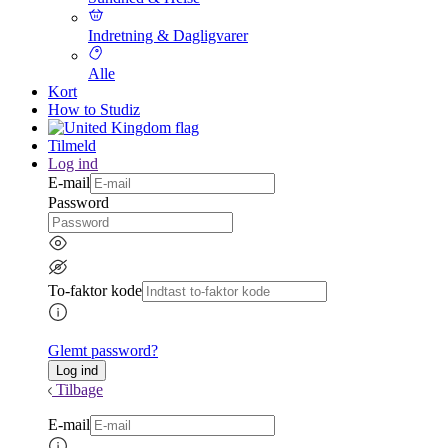
Indretning & Dagligvarer
Alle
Kort
How to Studiz
Tilmeld
Log ind
E-mail
Password
To-faktor kode
Glemt password?
Tilbage
E-mail