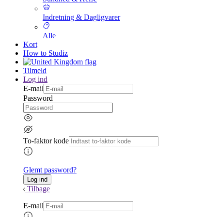
Indretning & Dagligvarer
Alle
Kort
How to Studiz
Tilmeld
Log ind
E-mail
Password
To-faktor kode
Glemt password?
Tilbage
E-mail