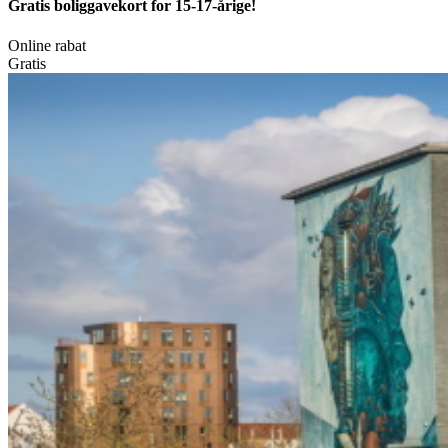
Gratis boliggavekort for 15-17-årige!
Online rabat
Gratis