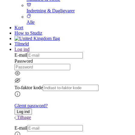
Indretning & Dagligvarer
Alle
Kort
How to Studiz
Tilmeld
Log ind
E-mail
Password
To-faktor kode
Glemt password?
Tilbage
E-mail