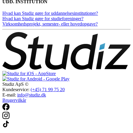
UDD. INSTITUTION
Hvad kan Studiz gøre for uddannelsesinstitutioner?
Hvad kan Studiz gøre for studieforeninger?
Virksomhedsprojekt, semester- eller hovedopgave?
Studiz ApS ©
Kundeservice:
(+45) 71 99 75 20
E-mail:
info@studiz.dk
Brugervilkår