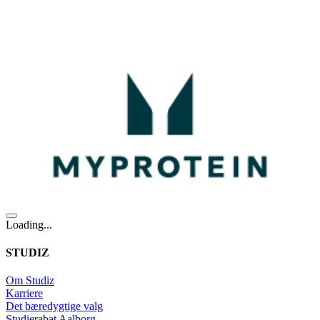
Loading...
STUDIZ
Om Studiz
Karriere
Det bæredygtige valg
Studierabat Aalborg