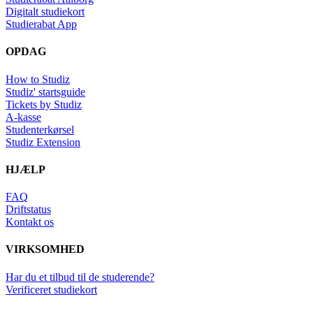
Digitalt studiekort
Studierabat App
OPDAG
How to Studiz
Studiz' startsguide
Tickets by Studiz
A-kasse
Studenterkørsel
Studiz Extension
HJÆLP
FAQ
Driftstatus
Kontakt os
VIRKSOMHED
Har du et tilbud til de studerende?
Verificeret studiekort