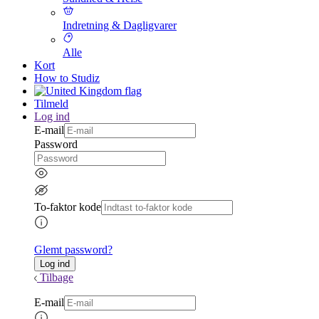
Indretning & Dagligvarer
Alle
Kort
How to Studiz
Tilmeld
Log ind
E-mail
Password
To-faktor kode
Glemt password?
Tilbage
E-mail