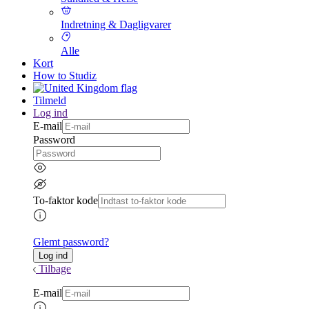
Indretning & Dagligvarer
Alle
Kort
How to Studiz
Tilmeld
Log ind
E-mail
Password
To-faktor kode
Glemt password?
Tilbage
E-mail