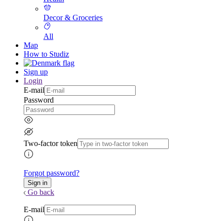
Decor & Groceries
All
Map
How to Studiz
Sign up
Login
E-mail
Password
Two-factor token
Forgot password?
Go back
E-mail