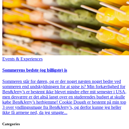
Events & Experiences
Sommerens bedste (og billigste) is
Sommeren står for døren, og er der noget næsten noget bedre ved
sommeren end undskyldningen for at spise is? Min forkærlighed for
Ben&Jerry’s er bestemt ikke blevet mindre efter mit semester i USA,
men desværre er det altså langt over en studerendes budget at skulle
købe Ben&Jerry’s herhjemme! Cookie Dough er bestemt på min top
3 over yndlingssmage fra Ben&Jerry’s, og derfor kunne jeg heller
ikke få armene ned, da jeg smagte...
Categories