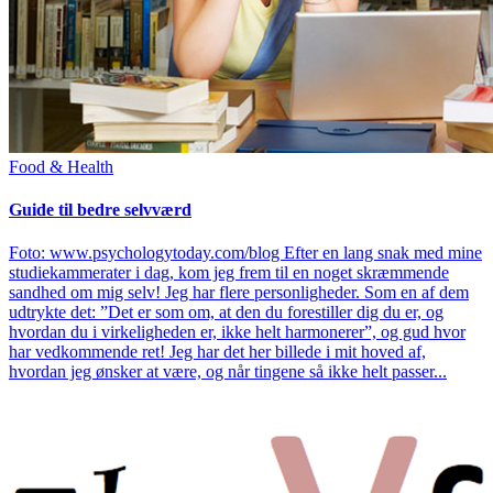
Food & Health
Guide til bedre selvværd
Foto: www.psychologytoday.com/blog Efter en lang snak med mine
studiekammerater i dag, kom jeg frem til en noget skræmmende
sandhed om mig selv! Jeg har flere personligheder. Som en af dem
udtrykte det: ”Det er som om, at den du forestiller dig du er, og
hvordan du i virkeligheden er, ikke helt harmonerer”, og gud hvor
har vedkommende ret! Jeg har det her billede i mit hoved af,
hvordan jeg ønsker at være, og når tingene så ikke helt passer...