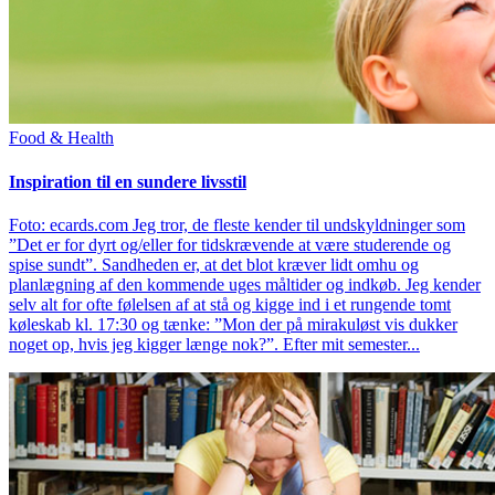
Food & Health
Inspiration til en sundere livsstil
Foto: ecards.com Jeg tror, de fleste kender til undskyldninger som
”Det er for dyrt og/eller for tidskrævende at være studerende og
spise sundt”. Sandheden er, at det blot kræver lidt omhu og
planlægning af den kommende uges måltider og indkøb. Jeg kender
selv alt for ofte følelsen af at stå og kigge ind i et rungende tomt
køleskab kl. 17:30 og tænke: ”Mon der på mirakuløst vis dukker
noget op, hvis jeg kigger længe nok?”. Efter mit semester...