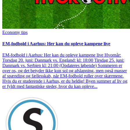
Economy tips
EM-fodbold i Aarhus: Her kan du opleve kampene live
EM-fodbold i Aarhus: Her kan du opleve kampene live Hvornår:
Torsdag 20. juni: Danmark vs. England: kl: 18:00 Tirsdag 25. juni:
Danmark vs. Serbien kl: 21:00 (Opdateres løbende) Sommeren er
over os, og det betyder ikke kun sol og afslapning, men også masser
af spænding og fællesskab, når EM-fodbold ruller over skærmene.
Hvis du er studerende i Aarhus, er du heldig! Byen summer af liv og
er fyldt med fantastiske steder, hvor du kan opleve...