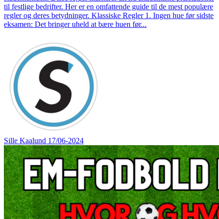
til festlige bedrifter. Her er en omfattende guide til de mest populære
regler og deres betydninger. Klassiske Regler 1. Ingen hue før sidste
eksamen: Det bringer uheld at bære huen før...
Sille Kaalund
17/06-2024