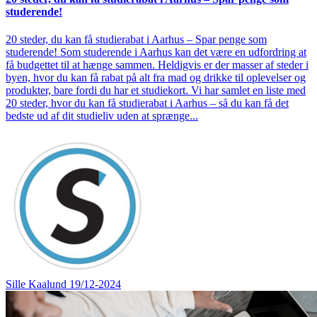
studerende!
20 steder, du kan få studierabat i Aarhus – Spar penge som
studerende! Som studerende i Aarhus kan det være en udfordring at
få budgettet til at hænge sammen. Heldigvis er der masser af steder i
byen, hvor du kan få rabat på alt fra mad og drikke til oplevelser og
produkter, bare fordi du har et studiekort. Vi har samlet en liste med
20 steder, hvor du kan få studierabat i Aarhus – så du kan få det
bedste ud af dit studieliv uden at sprænge...
Sille Kaalund
19/12-2024