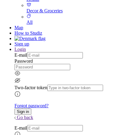
Decor & Groceries
All
Map
How to Studiz
Sign up
Login
E-mail
Password
Two-factor token
Forgot password?
Go back
E-mail