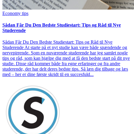
Economy tips
Sådan Får Du Den Bedste Studiestart: Tips og Råd til Nye
Studerende
Sådan Får Du Den Bedste Studiestart: Tips og Råd til Nye
Studerende At starte på et nyt studie kan være både spændende og
nervepirrende. Som en nuværende studerende har jeg samlet nogle
tips og råd, som kan hjælpe dig med at få den bedste start på dit nye
studie. Disse råd kommer både fra egne erfaringer og fra andre
studerende, der har delt deres bedste tips. Så læn dig tilbage og læs
med – her er dine første skridt til en succesfuld...