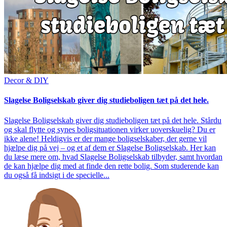
Decor & DIY
Slagelse Boligselskab giver dig studieboligen tæt på det hele.
Slagelse Boligselskab giver dig studieboligen tæt på det hele. Stårdu
og skal flytte og synes boligsituationen virker uoverskuelig? Du er
ikke alene! Heldigvis er der mange boligselskaber, der gerne vil
hjælpe dig på vej – og et af dem er Slagelse Boligselskab. Her kan
du læse mere om, hvad Slagelse Boligselskab tilbyder, samt hvordan
de kan hjælpe dig med at finde den rette bolig. Som studerende kan
du også få indsigt i de specielle...