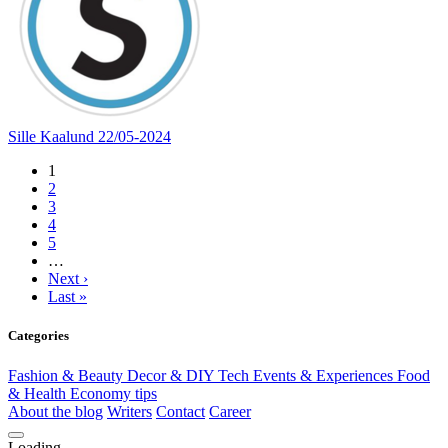
Sille Kaalund
22/05-2024
1
2
3
4
5
…
Next ›
Last »
Categories
Fashion & Beauty
Decor & DIY
Tech
Events & Experiences
Food
& Health
Economy tips
About the blog
Writers
Contact
Career
Loading...