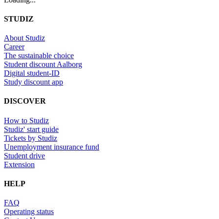
STUDIZ
About Studiz
Career
The sustainable choice
Student discount Aalborg
Digital student-ID
Study discount app
DISCOVER
How to Studiz
Studiz' start guide
Tickets by Studiz
Unemployment insurance fund
Student drive
Extension
HELP
FAQ
Operating status