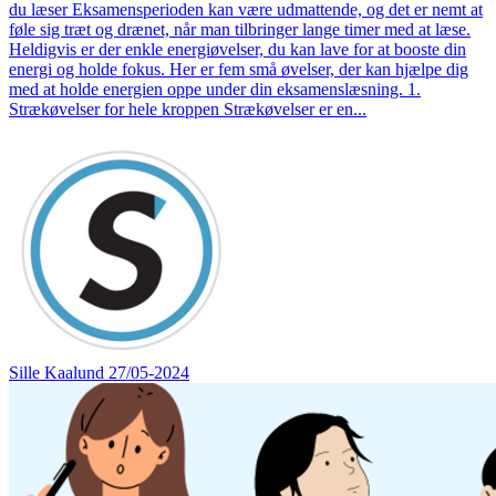
du læser Eksamensperioden kan være udmattende, og det er nemt at
føle sig træt og drænet, når man tilbringer lange timer med at læse.
Heldigvis er der enkle energiøvelser, du kan lave for at booste din
energi og holde fokus. Her er fem små øvelser, der kan hjælpe dig
med at holde energien oppe under din eksamenslæsning. 1.
Strækøvelser for hele kroppen Strækøvelser er en...
Sille Kaalund
27/05-2024