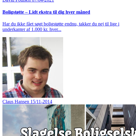
Boligstøtte – Lidt ekstra til dig hver måned
Har du ikke fået søgt boligstøtte endnu, takker du nej til lige i
underkanter af 1.000 kr. hver...
Claus Hansen
15/11-2014