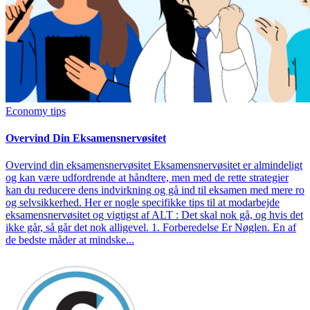
Economy tips
Overvind Din Eksamensnervøsitet
Overvind din eksamensnervøsitet Eksamensnervøsitet er almindeligt
og kan være udfordrende at håndtere, men med de rette strategier
kan du reducere dens indvirkning og gå ind til eksamen med mere ro
og selvsikkerhed. Her er nogle specifikke tips til at modarbejde
eksamensnervøsitet og vigtigst af ALT : Det skal nok gå, og hvis det
ikke går, så går det nok alligevel. 1. Forberedelse Er Nøglen. En af
de bedste måder at mindske...