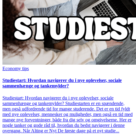
Economy tips
Studiestart: Hvordan navigerer du i nye oplevelser, sociale
sammenhænge og tankemylder?
Studiestart: Hvordan navigerer du i nye oplevelser, sociale
sammenhænge og tankemylder? Studiestarten er en spændende,
men også udfordrende tid for mange studerende. Det er en tid fyldt
med nye oplevelser, mennesker og muligheder, men også en tid med
mange nye forventninger, både fra dig selv og omgivelserne. Her er
nogle tanker og gode råd til, hvordan du bedst navigerer i denne
overgang. Når Alting er Nyt De første dage på et nyt studie...