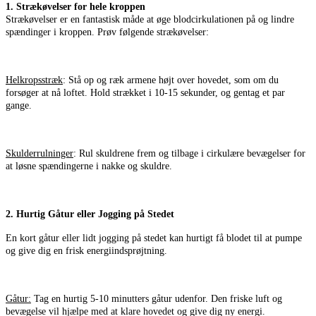
1. Strækøvelser for hele kroppen
Strækøvelser er en fantastisk måde at øge blodcirkulationen på og lindre
spændinger i kroppen. Prøv følgende strækøvelser:
Helkropsstræk
: Stå op og ræk armene højt over hovedet, som om du
forsøger at nå loftet. Hold strækket i 10-15 sekunder, og gentag et par
gange.
Skulderrulninger
: Rul skuldrene frem og tilbage i cirkulære bevægelser for
at løsne spændingerne i nakke og skuldre.
2. Hurtig Gåtur eller
Jogging på Stedet
En kort gåtur eller lidt jogging på stedet kan hurtigt få blodet til at pumpe
og give dig en frisk energiindsprøjtning.
Gåtur:
Tag en hurtig 5-10 minutters gåtur udenfor. Den friske luft og
bevægelse vil hjælpe med at klare hovedet og give dig ny energi.