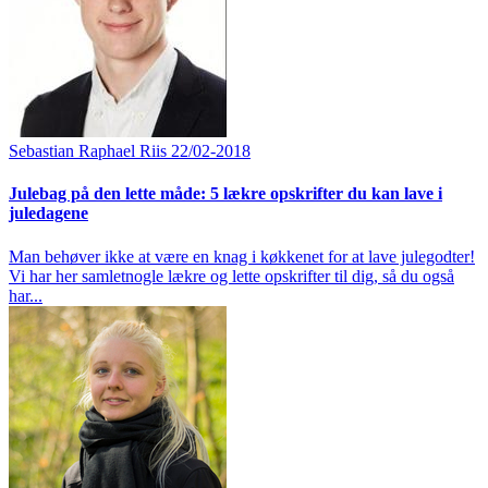
Sebastian Raphael Riis
22/02-2018
Julebag på den lette måde: 5 lækre opskrifter du kan lave i
juledagene
Man behøver ikke at være en knag i køkkenet for at lave julegodter!
Vi har her samletnogle lækre og lette opskrifter til dig, så du også
har...