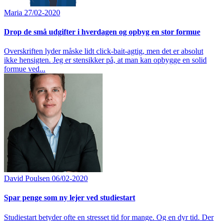
Maria
27/02-2020
Drop de små udgifter i hverdagen og opbyg en stor formue
Overskriften lyder måske lidt click-bait-agtig, men det er absolut
ikke hensigten. Jeg er stensikker på, at man kan opbygge en solid
formue ved...
David Poulsen
06/02-2020
Spar penge som ny lejer ved studiestart
Studiestart betyder ofte en stresset tid for mange. Og en dyr tid. Der