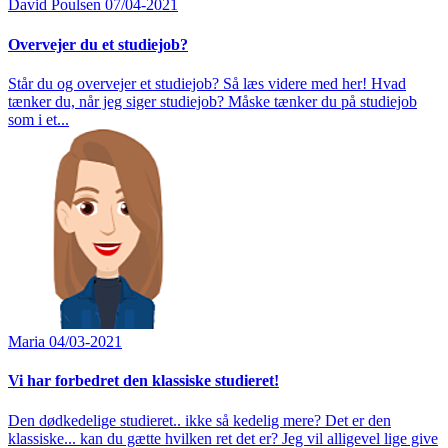
David Poulsen
07/04-2021
Overvejer du et studiejob?
Står du og overvejer et studiejob? Så læs videre med her! Hvad
tænker du, når jeg siger studiejob? Måske tænker du på studiejob
som i et...
Maria
04/03-2021
Vi har forbedret den klassiske studieret!
Den dødkedelige studieret.. ikke så kedelig mere? Det er den
klassiske... kan du gætte hvilken ret det er? Jeg vil alligevel lige give