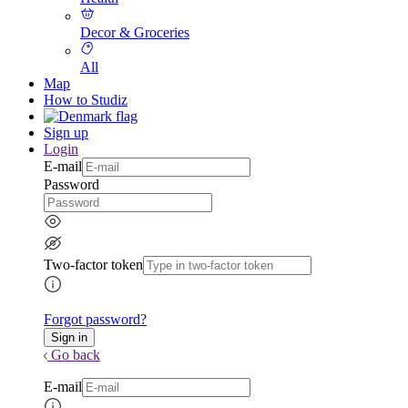
Decor & Groceries
All
Map
How to Studiz
Sign up
Login
E-mail
Password
Two-factor token
Forgot password?
Go back
E-mail