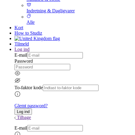
Indretning & Dagligvarer
Alle
Kort
How to Studiz
Tilmeld
Log ind
E-mail
Password
To-faktor kode
Glemt password?
Tilbage
E-mail