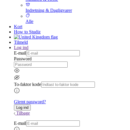
Indretning & Dagligvarer
Alle
Kort
How to Studiz
Tilmeld
Log ind
E-mail
Password
To-faktor kode
Glemt password?
Tilbage
E-mail