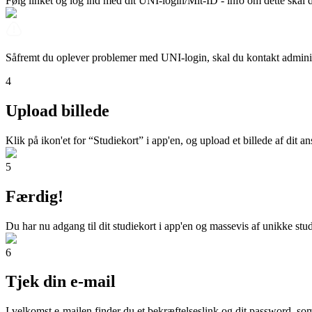
Følg linket og log ind med dit UNI-login/Mit-ID - info om dette skal
Såfremt du oplever problemer med UNI-login, skal du kontakt admin
4
Upload billede
Klik på ikon'et for “Studiekort” i app'en, og upload et billede af dit an
5
Færdig!
Du har nu adgang til dit studiekort i app'en og massevis af unikke stud
6
Tjek din e-mail
I velkomst e-mailen finder du et bekræftelseslink og dit password, som