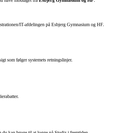
 du have modtaget fra
Esbjerg Gymnasium og HF
.
istrationen/IT-afdelingen på Esbjerg Gymnasium og HF.
sigt som følger systemets retningslinjer.
ierabatter.
 du kan bruge til at logge på Studiz i fremtiden.