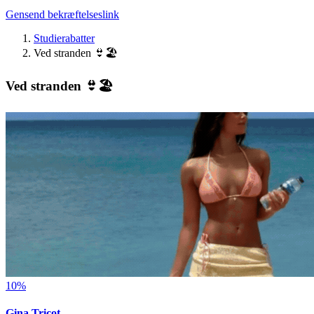
Gensend bekræftelseslink
Studierabatter
Ved stranden 👙🏖️
Ved stranden 👙🏖️
10%
Gina Tricot