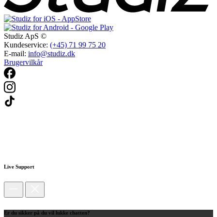
Studiz ApS ©
Kundeservice:
(+45) 71 99 75 20
E-mail:
info@studiz.dk
Brugervilkår
Live Support
Er du sikker på du vil lukke chatten?