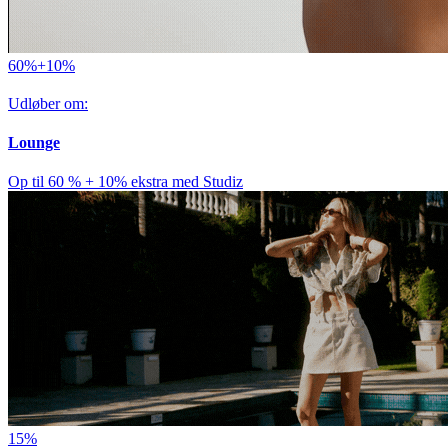
60%+10%
Udløber om:
Lounge
Op til 60 % + 10% ekstra med Studiz
15%