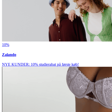
10%
Zalando
NYE KUNDER: 10% studierabat på første køb!