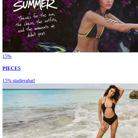
15%
PIECES
15% studierabat!