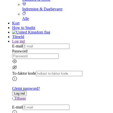
Indretning & Dagligvarer
Alle
Kort
How to Studiz
Tilmeld
Log ind
E-mail
Password
To-faktor kode
Glemt password?
Tilbage
E-mail