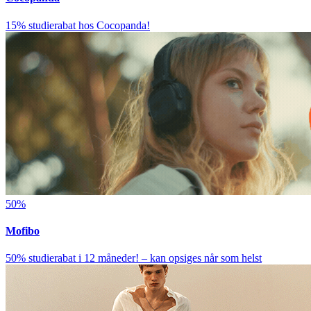
15% studierabat hos Cocopanda!
50%
Mofibo
50% studierabat i 12 måneder! – kan opsiges når som helst