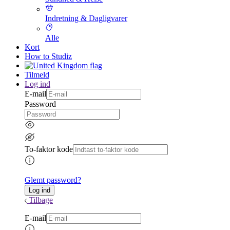
Indretning & Dagligvarer
Alle
Kort
How to Studiz
Tilmeld
Log ind
E-mail
Password
To-faktor kode
Glemt password?
Tilbage
E-mail