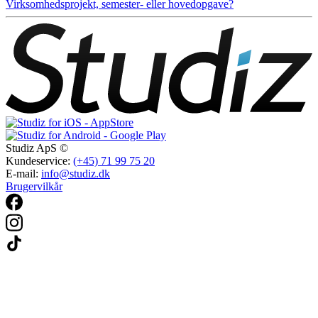
Virksomhedsprojekt, semester- eller hovedopgave?
Studiz ApS ©
Kundeservice:
(+45) 71 99 75 20
E-mail:
info@studiz.dk
Brugervilkår