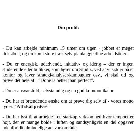
Din profil:
- Du kan arbejde minimum 15 timer om ugen - jobbet er meget
fleksibelt, og du kan i store træk selv planlægge dine arbejdstider.
- Du er energisk, udadvendt, initiativ- og idérig – der er ingen
studerende eller butikker, som hører om Studiz, ved at vi sidder på et
kontor og laver strategi/analyser/kampagner osv., vi skal ud og
prøve det hele af - ”Done is better than perfect”.
- Du er ansvarsfuld, selvstændig og en god kommunikator.
- Du har et brændende ønske om at prøve dig selv af - vores motto
lyder: ”
Alt skal prøves
”
- Du har lyst til at arbejde i en start-up virksomhed hvor tempoet er
højt, der er mange bolde i luften og sandsynligvis en del opgaver
udenfor dit almindelige ansvarsområde.