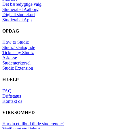
Det bæredygtige valg
Studierabat Aalborg
Digitalt studiekort
Studierabat App
OPDAG
How to Studiz
Studiz' startsguide
Tickets by Studiz
A-kasse
Studenterkørsel
Studiz Extension
HJÆLP
FAQ
Driftstatus
Kontakt os
VIRKSOMHED
Har du et tilbud til de studerende?
Verificeret studiekort