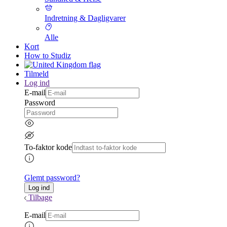
Indretning & Dagligvarer
Alle
Kort
How to Studiz
Tilmeld
Log ind
E-mail
Password
To-faktor kode
Glemt password?
Tilbage
E-mail