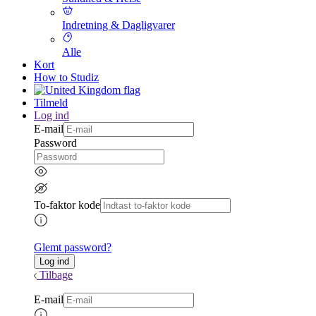
Indretning & Dagligvarer
Alle
Kort
How to Studiz
Tilmeld
Log ind
E-mail
Password
To-faktor kode
Glemt password?
Tilbage
E-mail